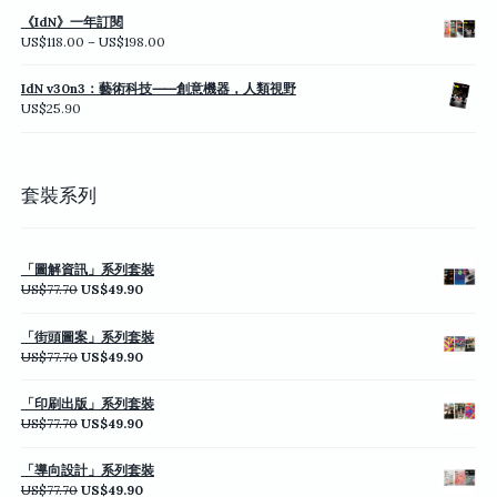
《IdN》一年訂閱
價
US$
118.00
–
US$
198.00
格
範
IdN v30n3：藝術科技⸺創意機器，人類視野
圍：
US$
25.90
US$118.00
到
US$198.00
套裝系列
「圖解資訊」系列套裝
原
目
US$
77.70
US$
49.90
始
前
價
價
「街頭圖案」系列套裝
格：
格：
原
目
US$
77.70
US$
49.90
US$77.70。
US$49.90。
始
前
價
價
「印刷出版」系列套裝
格：
格：
原
目
US$
77.70
US$
49.90
US$77.70。
US$49.90。
始
前
價
價
「導向設計」系列套裝
格：
格：
原
目
US$
77.70
US$
49.90