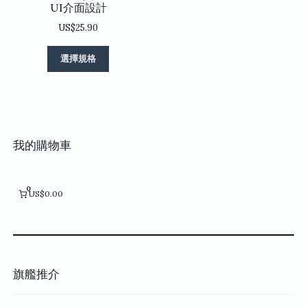
UI介面設計
選
US$
25.90
項
此
選擇規格
產
品
有
多
種
款
我的購物車
式。
可
在
0
US$0.00
產
品
頁
面
選
擇
旗艦推介
選
項