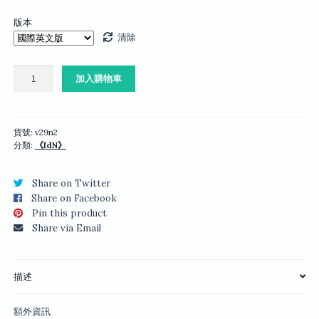
版本
清除
IdN
加入購物車
v29n2：
圖
解
資
貨號:
v29n2
分類:
《IdN》
訊
設
計
Share on Twitter
數
Share on Facebook
量
Pin this product
Share via Email
描述
額外資訊