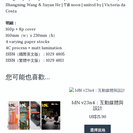
Shangning Wang & Jiayan He | Till noon | united by | Victoria da
Costa
明細：
160p + 8p cover
160mm（w）x 230mm（h）
4 varying paper stocks
4C process + matt lamination
ISSN（國際英文版）：1029 4805
ISSN（繁體中文版）：1029 4813
您可能也喜歡…
IdN v23n4：互動媒體與
設計
US$
25.90
此
選擇規格