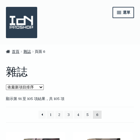
跳
跳
選單
至
至
導
主
覽
要
列
內
容
《IdN》一年訂閱
首頁
雜誌
頁面 6
系列套裝
雜誌
雜誌
商店
依
顯示第 91 至 105 項結果，共 105 項
English
最
新
繁體中文
1
2
3
4
5
6
項
目
排
序