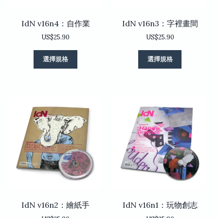
面
面
選
選
IdN v16n4：自作業
IdN v16n3：字裡畫間
擇
擇
選
選
US$
25.90
US$
25.90
項
項
此
此
選擇規格
選擇規格
產
產
品
品
有
有
多
多
種
種
款
款
式。
式。
可
可
在
在
產
產
品
品
頁
頁
面
面
選
選
IdN v16n2：繪紙手
IdN v16n1：玩物創志
擇
擇