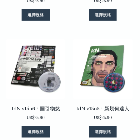
選
選
US$
25.90
US$
25.90
項
項
此
此
選擇規格
選擇規格
產
產
品
品
有
有
多
多
種
種
款
款
式。
式。
可
可
在
在
產
產
品
品
頁
頁
面
面
選
選
IdN v15n6：圖引物慾
IdN v15n5：新幾何達人
擇
擇
選
選
US$
25.90
US$
25.90
項
項
此
此
選擇規格
選擇規格
產
產