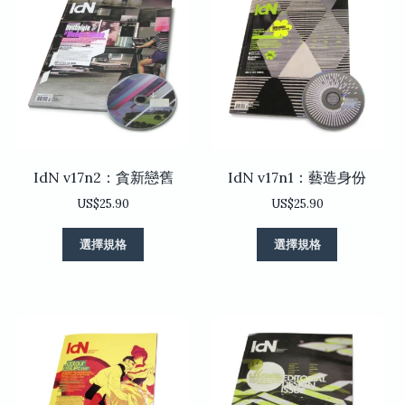
IdN v17n2：貪新戀舊
IdN v17n1：藝造身份
US$
25.90
US$
25.90
此
此
選擇規格
選擇規格
產
產
品
品
有
有
多
多
種
種
款
款
式。
式。
可
可