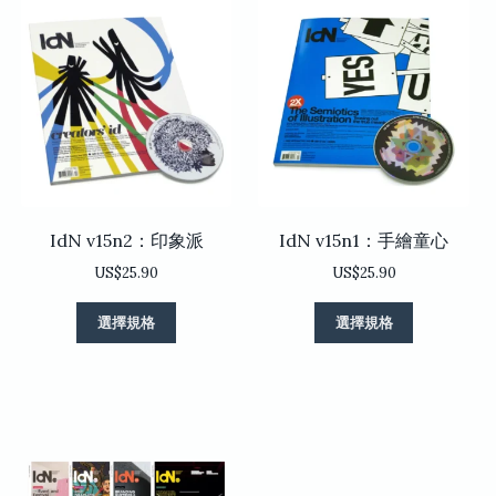
種
種
款
款
式。
式。
可
可
在
在
產
產
品
品
頁
頁
面
面
選
選
IdN v15n2：印象派
IdN v15n1：手繪童心
擇
擇
選
選
US$
25.90
US$
25.90
項
項
此
此
選擇規格
選擇規格
產
產
品
品
有
有
多
多
種
種
款
款
式。
式。