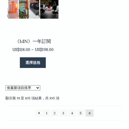
可
可
在
在
產
產
品
品
頁
頁
面
面
選
選
《IdN》一年訂閱
擇
擇
選
選
價
US$
118.00
–
US$
198.00
項
項
格
此
範
選擇規格
產
圍：
品
US$118.00
有
到
多
US$198.00
種
款
依
顯示第 91 至 105 項結果，共 105 項
式。
最
可
新
1
2
3
4
5
6
項
在
目
產
排
品
序