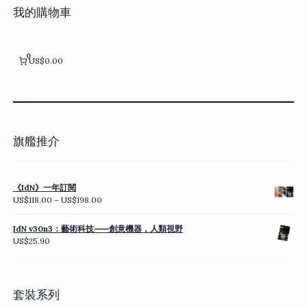
頁
我的購物車
面
選
擇
0
US$0.00
選
項
旗艦推介
《IdN》一年訂閱
價
US$
118.00
–
US$
198.00
格
範
IdN v30n3：藝術科技⸺創意機器，人類視野
圍：
US$
25.90
US$118.00
到
US$198.00
套裝系列