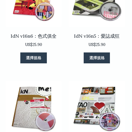
在
在
產
產
品
品
頁
頁
面
面
選
選
IdN v16n6：色式俱全
IdN v16n5：愛誌成狂
擇
擇
選
選
US$
25.90
US$
25.90
項
項
此
此
選擇規格
選擇規格
產
產
品
品
有
有
多
多
種
種
款
款
式。
式。
可
可
在
在
產
產
品
品
頁
頁