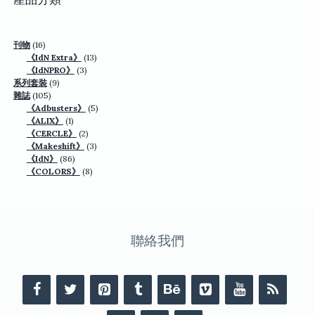
16
刊物
16
個
13
《IdN Extra》
13
產
3
個
《IdNPRO》
3
品
9
個
產
系列套裝
9
105
個
產
品
雜誌
105
個
產
品
5
《Adbusters》
5
產
品
1
個
《ALIX》
1
品
個
2
產
《CERCLE》
2
產
個
3
品
《Makeshift》
3
品
86
產
個
《IdN》
86
個
品
8
產
《COLORS》
8
產
個
品
品
產
品
聯絡我們