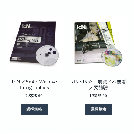
品
品
有
有
多
多
種
種
款
款
式。
式。
可
可
在
在
產
產
品
品
頁
頁
面
面
選
選
IdN v15n4：We love
IdN v15n3：展覽／不要看
擇
擇
Infographics
／要體驗
選
選
US$
25.90
US$
25.90
項
項
此
此
選擇規格
選擇規格
產
產
品
品
有
有
多
多