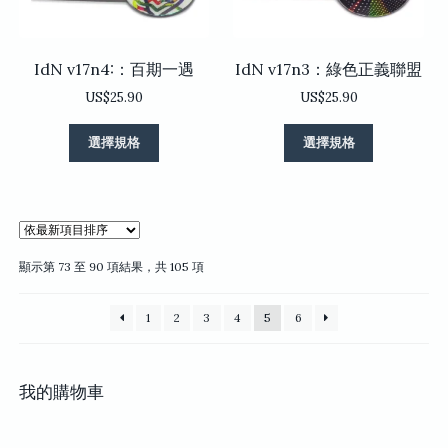
頁
頁
面
面
選
選
IdN v17n4:：百期一遇
IdN v17n3：綠色正義聯盟
擇
擇
選
選
US$
25.90
US$
25.90
項
項
此
此
選擇規格
選擇規格
產
產
品
品
有
有
多
多
種
種
款
款
依
顯示第 73 至 90 項結果，共 105 項
式。
式。
最
可
可
新
1
2
3
4
5
6
項
在
在
目
產
產
排
品
品
序
頁
頁
我的購物車
面
面
選
選