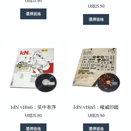
選
選
US$
25.90
US$
25.90
項
項
此
選擇規格
此
產
選擇規格
產
品
品
有
有
多
多
種
種
款
款
式。
式。
可
可
在
在
產
產
品
品
頁
頁
面
面
選
選
擇
IdN v18n6：笑中有序
IdN v18n5：權威印鑑
擇
選
選
US$
25.90
US$
25.90
項
項
此
此
選擇規格
選擇規格