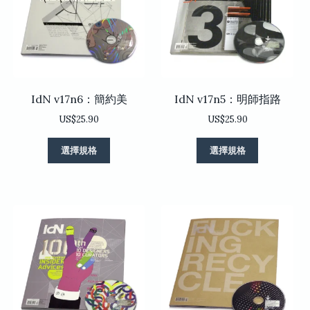
可
可
在
在
產
產
品
品
頁
頁
面
面
選
選
IdN v17n6：簡約美
IdN v17n5：明師指路
擇
擇
選
選
US$
25.90
US$
25.90
項
項
此
此
選擇規格
選擇規格
產
產
品
品
有
有
多
多
種
種
款
款
式。
式。
可
可
在
在
產
產
品
品