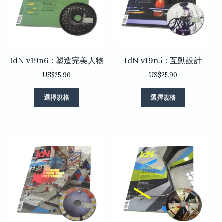
在
在
產
產
品
品
頁
頁
面
面
選
選
IdN v19n6：塑造完美人物
IdN v19n5：互動設計
擇
擇
選
選
US$
25.90
US$
25.90
項
項
此
此
選擇規格
選擇規格
產
產
品
品
有
有
多
多
種
種
款
款
式。
式。
可
可
在
在
產
產
品
品
頁
頁