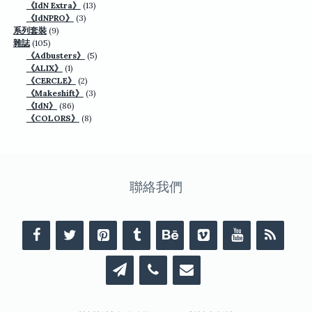
個
13
《IdN Extra》
13
產
3
個
《IdNPRO》
3
品
9
個
產
系列套裝
9
105
個
產
品
雜誌
105
個
產
品
5
《Adbusters》
5
產
品
1
個
《ALIX》
1
品
個
2
產
《CERCLE》
2
產
個
3
品
《Makeshift》
3
品
86
產
個
《IdN》
86
個
品
8
產
《COLORS》
8
產
個
品
品
產
品
聯絡我們