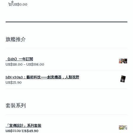
擇
擇
0
US$0.00
選
選
項
項
旗艦推介
《IdN》一年訂閱
價
US$
118.00
–
US$
198.00
格
範
IdN v30n3：藝術科技⸺創意機器，人類視野
圍：
US$
25.90
US$118.00
到
US$198.00
套裝系列
「宣傳設計」系列套裝
原
目
US$
77.70
US$
49.90