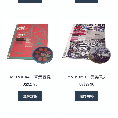
產
產
品
品
有
有
多
多
種
種
款
款
式。
式。
可
可
在
在
產
產
品
品
頁
頁
面
面
選
選
IdN v18n4：單元圖像
IdN v18n3：完美意外
擇
擇
選
選
US$
25.90
US$
25.90
項
項
此
此
選擇規格
選擇規格
產
產
品
品
有
有
多
多