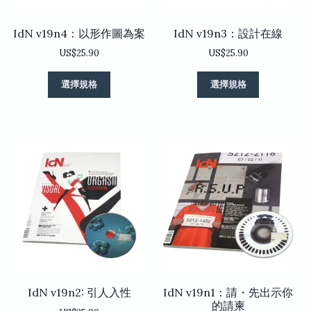
面
面
選
選
IdN v19n4：以形作圖為案
IdN v19n3：設計在線
擇
擇
選
選
US$
25.90
US$
25.90
項
項
此
此
選擇規格
選擇規格
產
產
品
品
有
有
多
多
種
種
款
款
式。
式。
可
可
在
在
產
產
品
品
頁
頁
面
面
選
選
IdN v19n2: 引人入性
IdN v19n1：請・先出示你
擇
擇
的請柬