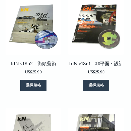
種
種
款
款
式。
式。
可
可
在
在
產
產
品
品
頁
頁
面
面
選
選
IdN v18n2：街頭藝術
IdN v18n1：非平面・設計
擇
擇
選
選
US$
25.90
US$
25.90
項
項
此
此
選擇規格
選擇規格
產
產
品
品
有
有
多
多
種
種
款
款
式。
式。