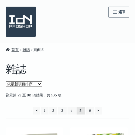
跳
跳
選單
至
至
導
主
覽
要
列
內
容
《IdN》一年訂閱
首頁
雜誌
頁面 5
系列套裝
雜誌
雜誌
商店
依
顯示第 73 至 90 項結果，共 105 項
English
最
新
繁體中文
1
2
3
4
5
6
項
目
排
序