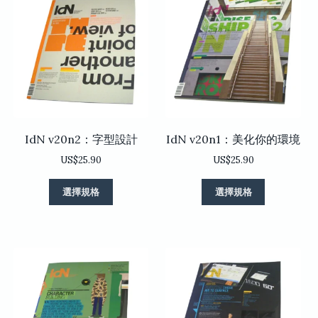
IdN v20n2：字型設計
IdN v20n1：美化你的環境
US$
25.90
US$
25.90
此
此
選擇規格
選擇規格
產
產
品
品
有
有
多
多
種
種
款
款
式。
式。
可
可