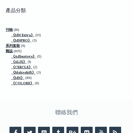
格：
格：
US$77.70。
US$49.90。
產品分類
16
刊物
16
個
13
《IdN Extra》
13
產
3
個
《IdNPRO》
3
品
9
個
產
系列套裝
9
105
個
產
品
雜誌
105
個
產
品
5
《Adbusters》
5
產
品
1
個
《ALIX》
1
品
個
2
產
《CERCLE》
2
產
個
3
品
《Makeshift》
3
品
86
產
個
《IdN》
86
個
品
8
產
《COLORS》
8
產
個
品
品
產
品
聯絡我們