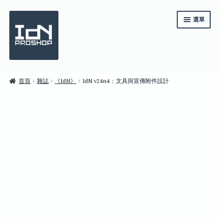
跳
跳
選單
至
至
導
主
覽
要
列
內
容
《IdN》一年訂閱
首頁
雜誌
《IdN》
IdN v24n4：文具與宣傳附件設計
系列套裝
雜誌
商店
English
繁體中文