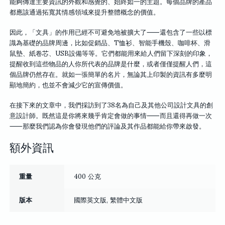
能夠傳達主要資訊的外觀和感覺的、始終如一的主題。每個品牌的產品
都應該通過拓寬其情感領域來提升整體概念的價值。
因此，「文具」的作用已經不可避免地被擴大了⸺還包含了一些以標
識為基礎的品牌周邊，比如促銷品、T恤衫、智能手機殼、咖啡杯、滑
鼠墊、紙卷芯、USB設備等等。它們都能用來給人們留下深刻的印象，
提醒收到這些物品的人你所代表的品牌是什麼，或者僅僅提醒人們，這
個品牌仍然存在。就如一張簡單的名片，無論其上印製的資訊有多麼明
顯地簡約，也並不會減少它的宣傳價值。
在接下來的文章中，我們採訪到了38名為自己及其他公司設計文具的創
意設計師。既然這是你將來幾乎肯定會做的事情⸺而且還得再做一次
⸺那麼我們認為你會發現他們的評論及其作品都能給你帶來啟發。
額外資訊
重量
400 公克
版本
國際英文版, 繁體中文版