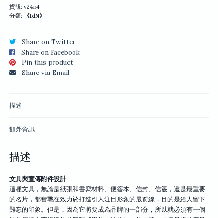
與
貨號:
v24n4
分類:
《IdN》
宣
傳
附
Share on Twitter
件
Share on Facebook
設
Pin this product
計
Share via Email
數
量
描述
額外資訊
描述
文具與宣傳附件設計
這種文具，無論是紙張和書寫材料、便簽本、信封、信箋，還是最重要
的名片，都奮戰在致力於打造引人注目形象的最前線，目的是給人留下
難忘的印象。但是，因為它將要成為品牌的一部分，所以就必須有一個