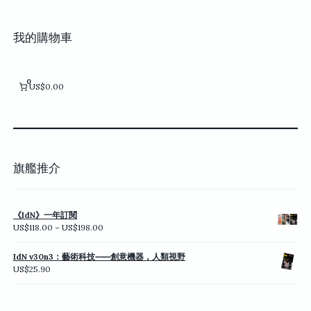
我的購物車
0
US$0.00
旗艦推介
《IdN》一年訂閱
價
US$
118.00
–
US$
198.00
格
範
IdN v30n3：藝術科技⸺創意機器，人類視野
圍：
US$
25.90
US$118.00
到
US$198.00