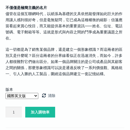
不僅僅是極簡主義的名片
儘管在這個互聯網時代，以紙張為基礎的文具依然能發揮如此巨大的作
用讓人感到很好奇，但是毫無疑問，它已成為這種權衡的縮影：信箋應
當看起來賞心悅目，而又能提供基本的重要資訊⸺姓名、位址、電話
號碼、電子郵箱等等。這就是形式與內容之間的鬥爭成為重要議題之所
在。
這一切都是為了銷售某個品牌，還是建立一個形象標識？而這兩者的區
別又是什麼呢？區分這兩者的分界線看似正在迅速消失，而如今，許多
人都很難對它們做出區分。如果一個品牌關注的是公司或產品與其顧客
之間的關係，那麼形象標識可以說是通過反映了一系列價值觀、風格統
一、引人入勝的人工製品，圍繞這個品牌建立一套記憶結構。
版本
清除
IdN
加入購物車
v24n4：
文
具