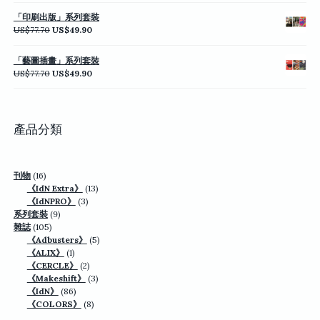
價
價
「印刷出版」系列套裝
格：
格：
原
目
US$
77.70
US$
49.90
US$77.70。
US$49.90。
始
前
價
價
「藝圖插畫」系列套裝
格：
格：
原
目
US$
77.70
US$
49.90
US$77.70。
US$49.90。
始
前
價
價
格：
格：
US$77.70。
US$49.90。
產品分類
16
刊物
16
個
13
《IdN Extra》
13
產
3
個
《IdNPRO》
3
品
9
個
產
系列套裝
9
105
個
產
品
雜誌
105
個
產
品
5
《Adbusters》
5
產
品
1
個
《ALIX》
1
品
個
2
產
《CERCLE》
2
產
個
3
品
《Makeshift》
3
品
86
產
個
《IdN》
86
個
品
8
產
《COLORS》
8
產
個
品