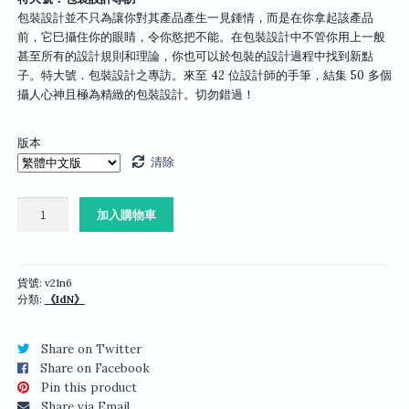
包裝設計並不只為讓你對其產品產生一見鍾情，而是在你拿起該產品
前，它巳攝住你的眼睛，令你慾把不能。在包裝設計中不管你用上一般
甚至所有的設計規則和理論，你也可以於包裝的設計過程中找到新點
子。特大號．包裝設計之專訪。來至 42 位設計師的手筆，結集 50 多個
攝人心神且極為精緻的包裝設計。切勿錯過！
版本
清除
IdN
加入購物車
v21n6：
包
裝
設
貨號:
v21n6
分類:
《IdN》
計
數
量
Share on Twitter
Share on Facebook
Pin this product
Share via Email