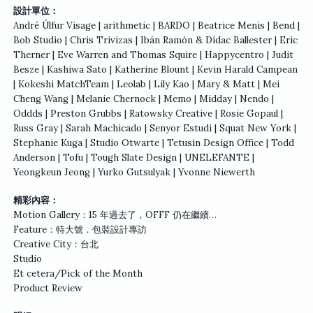
設計單位：
André Úlfur Visage | arithmetic | BARDO | Beatrice Menis | Bend |
Bob Studio | Chris Trivizas | Ibán Ramón & Dídac Ballester | Eric
Therner | Eve Warren and Thomas Squire | Happycentro | Judit
Besze | Kashiwa Sato | Katherine Blount | Kevin Harald Campean
| Kokeshi MatchTeam | Leolab | Lily Kao | Mary & Matt | Mei
Cheng Wang | Melanie Chernock | Memo | Midday | Nendo |
Oddds | Preston Grubbs | Ratowsky Creative | Rosie Gopaul |
Russ Gray | Sarah Machicado | Senyor Estudi | Squat New York |
Stephanie Kuga | Studio Otwarte | Tetusin Design Office | Todd
Anderson | Tofu | Tough Slate Design | UNELEFANTE |
Yeongkeun Jeong | Yurko Gutsulyak | Yvonne Niewerth
精彩內容：
Motion Gallery：15 年過去了，OFFF 仍在繼續…
Feature：特大號．包裝設計專訪
Creative City：台北
Studio
Et cetera/Pick of the Month
Product Review