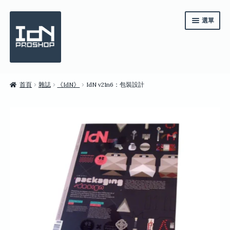
跳
跳
選單
至
至
導
主
覽
要
列
內
容
《IdN》一年訂閱
首頁
雜誌
《IdN》
IdN v21n6：包裝設計
系列套裝
雜誌
商店
English
繁體中文