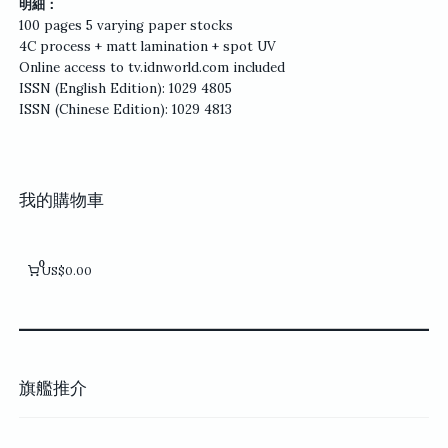
明細：
100 pages 5 varying paper stocks
4C process + matt lamination + spot UV
Online access to tv.idnworld.com included
ISSN (English Edition): 1029 4805
ISSN (Chinese Edition): 1029 4813
我的購物車
0
US$0.00
旗艦推介