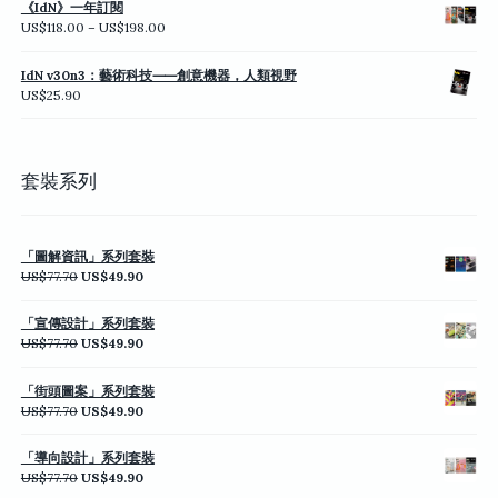
《IdN》一年訂閱
價
US$
118.00
–
US$
198.00
格
範
IdN v30n3：藝術科技⸺創意機器，人類視野
圍：
US$
25.90
US$118.00
到
US$198.00
套裝系列
「圖解資訊」系列套裝
原
目
US$
77.70
US$
49.90
始
前
價
價
「宣傳設計」系列套裝
格：
格：
原
目
US$
77.70
US$
49.90
US$77.70。
US$49.90。
始
前
價
價
「街頭圖案」系列套裝
格：
格：
原
目
US$
77.70
US$
49.90
US$77.70。
US$49.90。
始
前
價
價
「導向設計」系列套裝
格：
格：
原
目
US$
77.70
US$
49.90
US$77.70。
US$49.90。
始
前