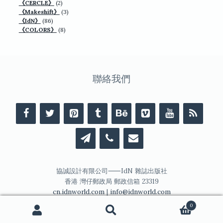
品
個
2
產
《CERCLE》
2
產
個
3
品
《Makeshift》
3
品
86
產
個
《IdN》
86
個
品
8
產
《COLORS》
8
產
個
品
品
產
品
聯絡我們
協誠設計有限公司⸺IdN 雜誌出版社
香港 灣仔郵政局 郵政信箱 23319
cn.idnworld.com
|
info@idnworld.com
0
搜
搜