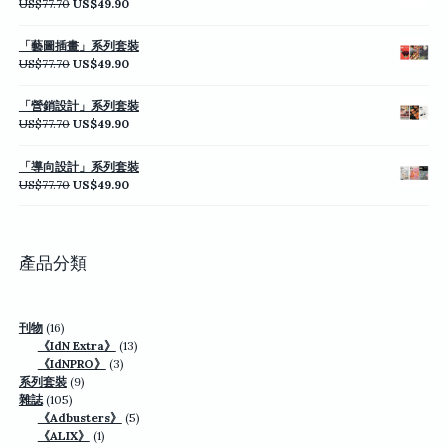
原
目
US$
77.70
US$
49.90
US$77.70。
US$49.90。
始
前
價
價
「藝圖插畫」系列套裝
格：
格：
原
目
US$
77.70
US$
49.90
US$77.70。
US$49.90。
始
前
價
價
「營銷設計」系列套裝
格：
格：
原
目
US$
77.70
US$
49.90
US$77.70。
US$49.90。
始
前
價
價
「導向設計」系列套裝
格：
格：
原
目
US$
77.70
US$
49.90
US$77.70。
US$49.90。
始
前
價
價
格：
格：
US$77.70。
US$49.90。
產品分類
16
刊物
16
個
13
《IdN Extra》
13
產
3
個
《IdNPRO》
3
品
9
個
產
系列套裝
9
105
個
產
品
雜誌
105
個
產
品
5
《Adbusters》
5
產
品
1
個
《ALIX》
1