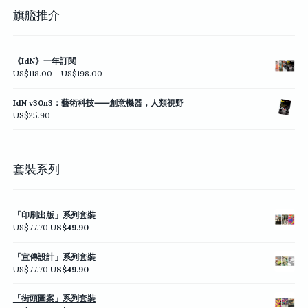
旗艦推介
《IdN》一年訂閱
價
US$
118.00
–
US$
198.00
格
範
IdN v30n3：藝術科技⸺創意機器，人類視野
圍：
US$
25.90
US$118.00
到
US$198.00
套裝系列
「印刷出版」系列套裝
原
目
US$
77.70
US$
49.90
始
前
價
價
「宣傳設計」系列套裝
格：
格：
原
目
US$
77.70
US$
49.90
US$77.70。
US$49.90。
始
前
價
價
「街頭圖案」系列套裝
格：
格：