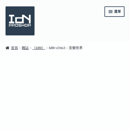
跳
跳
選單
至
至
導
主
覽
要
列
內
容
《IdN》一年訂閱
首頁
雜誌
《IdN》
IdN v20n3：音樂世界
系列套裝
雜誌
商店
English
繁體中文