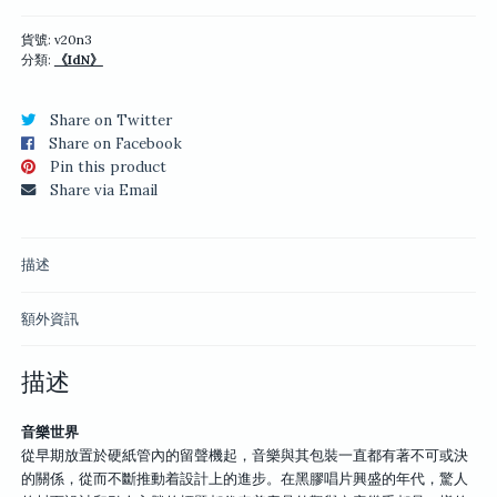
樂
世
貨號:
v20n3
分類:
《IdN》
界
數
量
Share on Twitter
Share on Facebook
Pin this product
Share via Email
描述
額外資訊
描述
音樂世界
從早期放置於硬紙管內的留聲機起，音樂與其包裝一直都有著不可或決
的關係，從而不斷推動着設計上的進步。在黑膠唱片興盛的年代，驚人