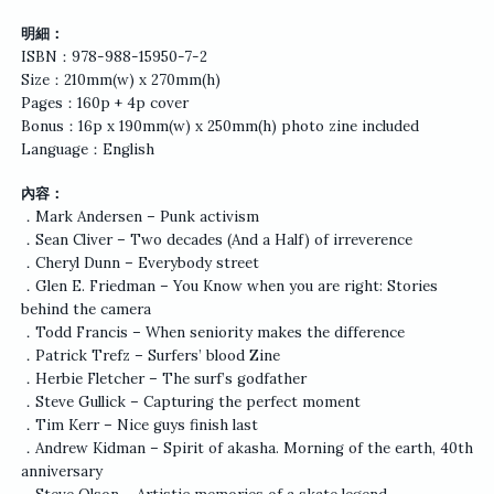
明細：
ISBN：978-988-15950-7-2
Size：210mm(w) x 270mm(h)
Pages：160p + 4p cover
Bonus：16p x 190mm(w) x 250mm(h) photo zine included
Language：English
內容：
．Mark Andersen – Punk activism
．Sean Cliver – Two decades (And a Half) of irreverence
．Cheryl Dunn – Everybody street
．Glen E. Friedman – You Know when you are right: Stories
behind the camera
．Todd Francis – When seniority makes the difference
．Patrick Trefz – Surfers’ blood Zine
．Herbie Fletcher – The surf’s godfather
．Steve Gullick – Capturing the perfect moment
．Tim Kerr – Nice guys finish last
．Andrew Kidman – Spirit of akasha. Morning of the earth, 40th
anniversary