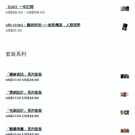
《IdN》一年訂閱
價
US$
118.00
–
US$
198.00
格
範
IdN v30n3：藝術科技⸺創意機器，人類視野
圍：
US$
25.90
US$118.00
到
US$198.00
套裝系列
「圖解資訊」系列套裝
原
目
US$
77.70
US$
49.90
始
前
價
價
「營銷設計」系列套裝
格：
格：
原
目
US$
77.70
US$
49.90
US$77.70。
US$49.90。
始
前
價
價
「包裝設計」系列套裝
格：
格：
原
目
US$
77.70
US$
49.90
US$77.70。
US$49.90。
始
前
價
價
「藝圖插畫」系列套裝
格：
格：
原
目
US$
77.70
US$
49.90