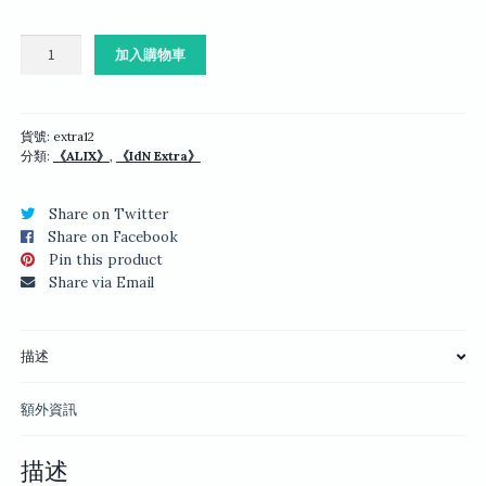
《ALIX》
加入購物車
#01：
傳
奇
性
貨號:
extra12
分類:
《ALIX》
,
《IdN Extra》
人
物
的
Share on Twitter
替
Share on Facebook
代
Pin this product
性
Share via Email
文
化
數
描述
量
額外資訊
描述