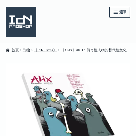
跳
跳
選單
至
至
導
主
覽
要
列
內
容
《IdN》一年訂閱
首頁
刊物
《IdN Extra》
《ALIX》#01：傳奇性人物的替代性文化
系列套裝
雜誌
商店
English
繁體中文