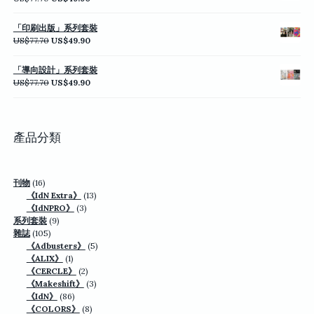
US$77.70。
US$49.90。
始
前
價
價
「印刷出版」系列套裝
格：
格：
原
目
US$
77.70
US$
49.90
US$77.70。
US$49.90。
始
前
價
價
「導向設計」系列套裝
格：
格：
原
目
US$
77.70
US$
49.90
US$77.70。
US$49.90。
始
前
價
價
格：
格：
US$77.70。
US$49.90。
產品分類
16
刊物
16
個
13
《IdN Extra》
13
產
3
個
《IdNPRO》
3
品
9
個
產
系列套裝
9
105
個
產
品
雜誌
105
個
產
品
5
《Adbusters》
5
產
品
1
個
《ALIX》
1
品
個
2
產
《CERCLE》
2
產
個
3
品
《Makeshift》
3
品
86
產
個
《IdN》
86
個
品
8
產
《COLORS》
8