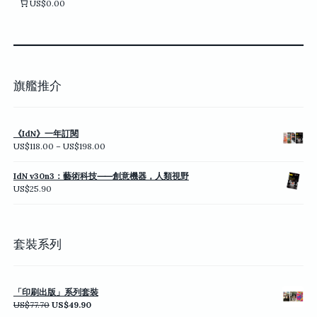
US$0.00
旗艦推介
《IdN》一年訂閱
價
US$
118.00
–
US$
198.00
格
範
IdN v30n3：藝術科技⸺創意機器，人類視野
圍：
US$
25.90
US$118.00
到
US$198.00
套裝系列
「印刷出版」系列套裝
原
目
US$
77.70
US$
49.90
始
前