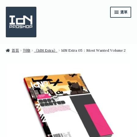
跳
跳
選單
至
至
導
主
覽
要
列
內
容
《IdN》一年訂閱
首頁
刊物
《IdN Extra》
IdN Extra 05：Most Wanted Volume 2
系列套裝
雜誌
商店
English
繁體中文