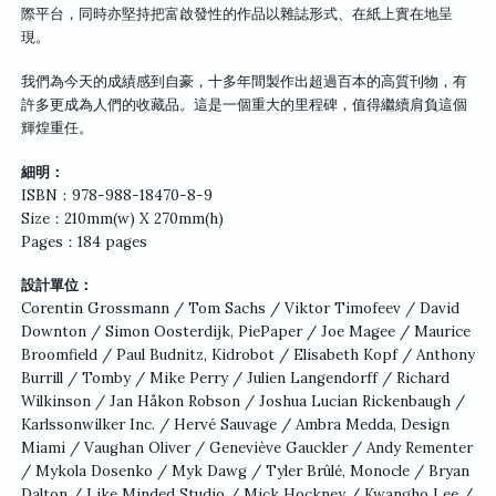
際平台，同時亦堅持把富啟發性的作品以雜誌形式、在紙上實在地呈
現。
我們為今天的成績感到自豪，十多年間製作出超過百本的高質刊物，有
許多更成為人們的收藏品。這是一個重大的里程碑，值得繼續肩負這個
輝煌重任。
細明：
ISBN：978-988-18470-8-9
Size：210mm(w) X 270mm(h)
Pages：184 pages
設計單位：
Corentin Grossmann / Tom Sachs / Viktor Timofeev / David
Downton / Simon Oosterdijk, PiePaper / Joe Magee / Maurice
Broomfield / Paul Budnitz, Kidrobot / Elisabeth Kopf / Anthony
Burrill / Tomby / Mike Perry / Julien Langendorff / Richard
Wilkinson / Jan Håkon Robson / Joshua Lucian Rickenbaugh /
Karlssonwilker Inc. / Hervé Sauvage / Ambra Medda, Design
Miami / Vaughan Oliver / Geneviève Gauckler / Andy Rementer
/ Mykola Dosenko / Myk Dawg / Tyler Brûlé, Monocle / Bryan
Dalton / Like Minded Studio / Mick Hockney / Kwangho Lee /