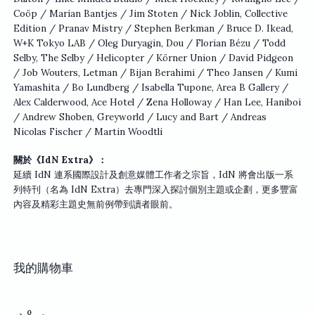
Coöp / Marian Bantjes / Jim Stoten / Nick Joblin, Collective
Edition / Pranav Mistry / Stephen Berkman / Bruce D. Ikead,
W+K Tokyo LAB / Oleg Duryagin, Dou / Florian Bézu / Todd
Selby, The Selby / Helicopter / Körner Union / David Pidgeon
/ Job Wouters, Letman / Bijan Berahimi / Theo Jansen / Kumi
Yamashita / Bo Lundberg / Isabella Tupone, Area B Gallery /
Alex Calderwood, Ace Hotel / Zena Holloway / Han Lee, Haniboi
/ Andrew Shoben, Greyworld / Lucy and Bart / Andreas
Nicolas Fischer / Martin Woodtli
關於《IdN Extra》：
延續 IdN 連系國際設計及創意媒體工作者之宗旨，IdN 將會出版一系
列特刊（名為 IdN Extra）去專門深入探討個別主題或企劃，更多豐富
內容及精彩主題史無前例帶到讀者眼前。
我的購物車
0