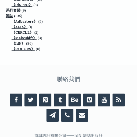
產
3
個
《IdNPRO》
3
品
9
個
產
系列套裝
9
105
個
產
品
雜誌
105
個
產
品
5
《Adbusters》
5
產
品
1
個
《ALIX》
1
品
個
2
產
《CERCLE》
2
產
個
3
品
《Makeshift》
3
品
86
產
個
《IdN》
86
個
品
8
產
《COLORS》
8
產
個
品
品
產
品
聯絡我們
協誠設計有限公司⸺IdN 雜誌出版社