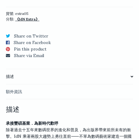
05：
Most
Wanted
貨號:
extra05
分類:
《IdN Extra》
Volume
2
數
Share on Twitter
量
Share on Facebook
Pin this product
Share via Email
描述
額外資訊
描述
承接豐碩基業．為新時代歡呼
除著過去十五年來數碼世界的進化和普及，為出版界帶來前所未有的衝
擊。IdN 乘著兩股大趨勢上勇往直前⸺不單為數碼藝術家建造一個國