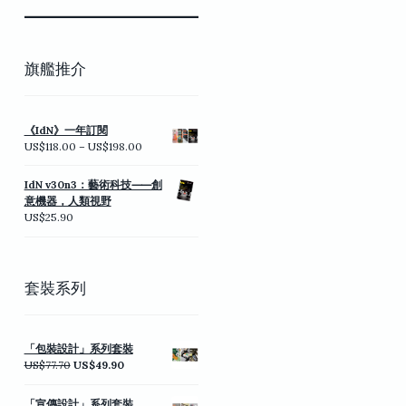
旗艦推介
《IdN》一年訂閱
價
US$
118.00
–
US$
198.00
格
範
IdN v30n3：藝術科技⸺創
圍：
意機器，人類視野
US$118.00
US$
25.90
到
US$198.00
套裝系列
「包裝設計」系列套裝
原
目
US$
77.70
US$
49.90
始
前
價
價
「宣傳設計」系列套裝