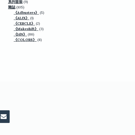
品
9
個
產
系列套裝
9
105
個
產
品
雜誌
105
個
產
品
5
《Adbusters》
5
產
品
1
個
《ALIX》
1
品
個
2
產
《CERCLE》
2
產
個
3
品
《Makeshift》
3
品
86
產
個
《IdN》
86
個
品
8
產
《COLORS》
8
產
個
品
品
產
品