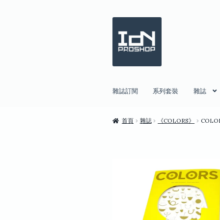
跳
跳
至
至
導
主
覽
要
列
內
容
雜誌訂閱
系列套裝
雜誌
首頁
雜誌
《COLORS》
COLO