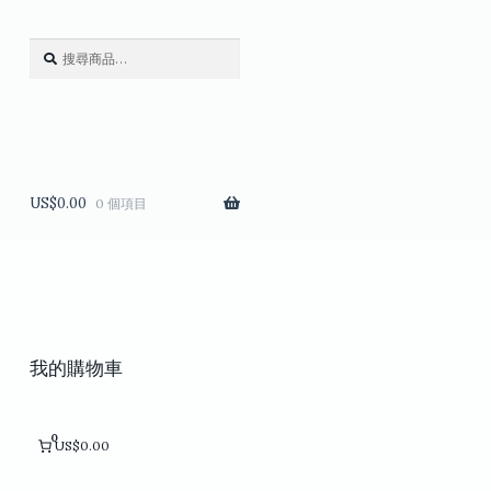
搜
搜
尋
尋
關
鍵
字:
US$
0.00
0 個項目
我的購物車
0
US$0.00