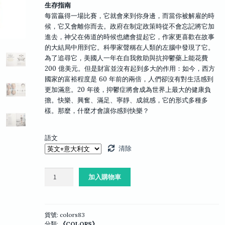
生存指南
每當贏得一場比賽，它就會來到你身邊，而當你被解雇的時
候，它又會離你而去。政府在制定政策時從不會忘記將它加
進去，神父在佈道的時候也總會提起它，作家更喜歡在故事
的大結局中用到它。科學家聲稱在人類的左腦中發現了它。
為了追尋它，美國人一年在自我救助與抗抑鬱藥上能花費
200 億美元。但是財富並沒有起到多大的作用：如今，西方
國家的富裕程度是 60 年前的兩倍，人們卻沒有對生活感到
更加滿意。20 年後，抑鬱症將會成為世界上最大的健康負
擔。快樂、興奮、滿足、寧靜、成就感，它的形式多種多
樣。那麼，什麼才會讓你感到快樂？
語文
清除
COLORS
加入購物車
83：
幸
福
數
貨號:
colors83
分類:
《COLORS》