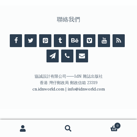
聯絡我們
協誠設計有限公司⸺IdN 雜誌出版社
香港 灣仔郵政局 郵政信箱 23319
cn.idnworld.com
|
info@idnworld.com
0
搜
搜
尋
尋