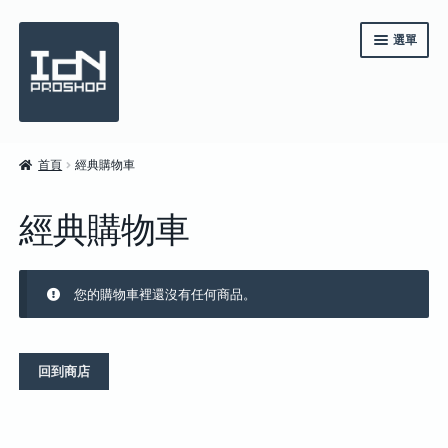
跳
跳
選單
至
至
導
主
覽
要
列
內
容
《IdN》一年訂閱
首頁
經典購物車
系列套裝
經典購物車
雜誌
商店
您的購物車裡還沒有任何商品。
English
繁體中文
回到商店